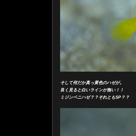
そして何だか真っ黄色のハゼが。
良く見ると白いラインが無い！！
ミジンベニハゼ？？それともSP？？