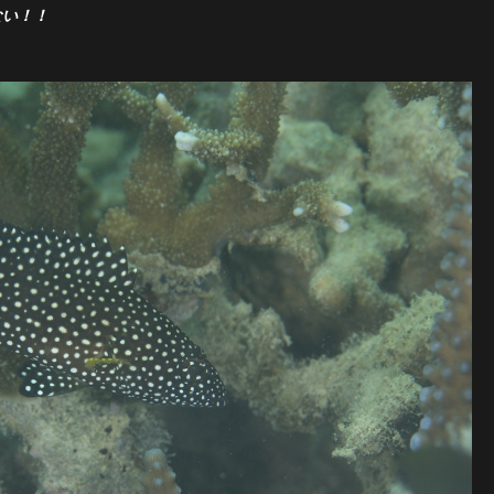
ない！！
）