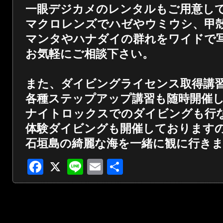
一眼デジカメのレンタルもご用意し
マクロレンズでハゼやウミウシ、甲
マンタやハナダイの群れをワイドで
お気軽にご相談下さい。
また、ダイビングライセンス取得講
各種ステップアップ講習も随時開催
ナイトロックスでのダイビングも行
体験ダイビングも開催しております
石垣島の綺麗な海を一緒に観に行き
Facebook
X
Line
Email
共
有