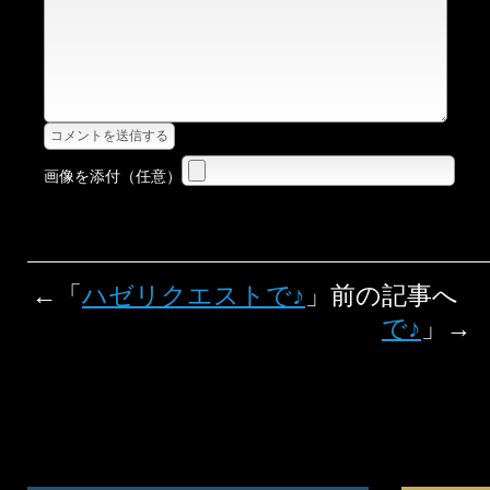
画像を添付（任意）
←「
ハゼリクエストで♪
」前の記事へ
で♪
」→