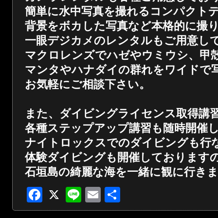
簡単に水中写真を撮れるコンパクト
背景をボカした写真など本格的に撮
一眼デジカメのレンタルもご用意し
マクロレンズでハゼやウミウシ、甲
マンタやハナダイの群れをワイドで
お気軽にご相談下さい。
また、ダイビングライセンス取得講
各種ステップアップ講習も随時開催
ナイトロックスでのダイビングも行
体験ダイビングも開催しております
石垣島の綺麗な海を一緒に観に行き
Facebook
X
Line
Email
共
有