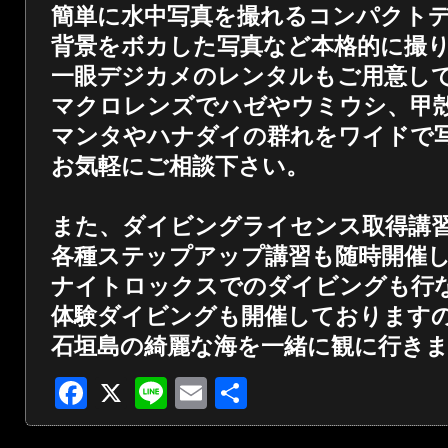
簡単に水中写真を撮れるコンパクト
背景をボカした写真など本格的に撮
一眼デジカメのレンタルもご用意し
マクロレンズでハゼやウミウシ、甲
マンタやハナダイの群れをワイドで
お気軽にご相談下さい。
また、ダイビングライセンス取得講
各種ステップアップ講習も随時開催
ナイトロックスでのダイビングも行
体験ダイビングも開催しております
石垣島の綺麗な海を一緒に観に行き
Facebook
X
Line
Email
共
有