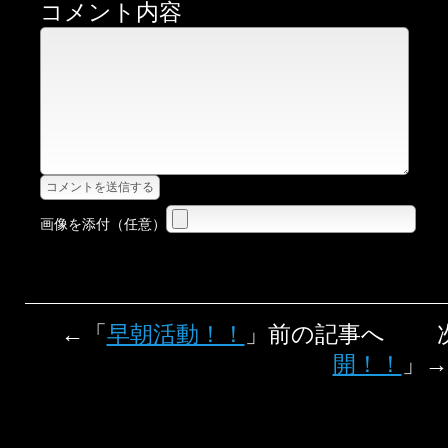
コメント内容
画像を添付（任意）
←「
早朝活動！！
」前の記事へ 
開！！
」→