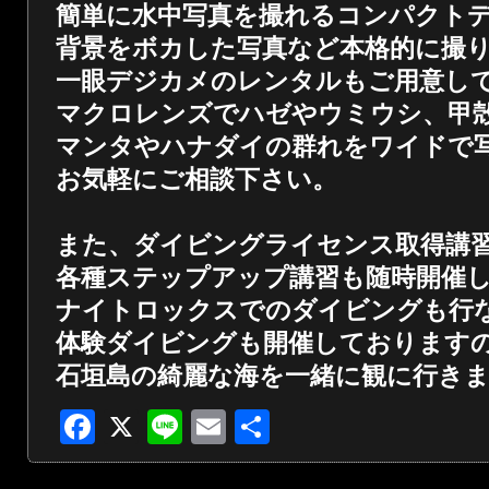
簡単に水中写真を撮れるコンパクト
背景をボカした写真など本格的に撮
一眼デジカメのレンタルもご用意し
マクロレンズでハゼやウミウシ、甲
マンタやハナダイの群れをワイドで
お気軽にご相談下さい。
また、ダイビングライセンス取得講
各種ステップアップ講習も随時開催
ナイトロックスでのダイビングも行
体験ダイビングも開催しております
石垣島の綺麗な海を一緒に観に行き
Facebook
X
Line
Email
共
有