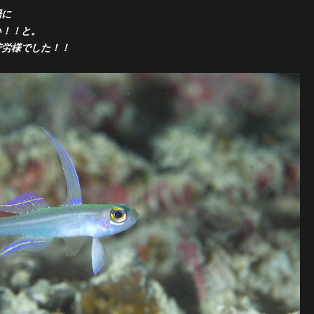
場に
い！！と。
苦労様でした！！