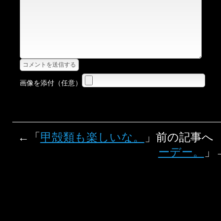
画像を添付（任意）
←「
甲殻類も楽しいな。
」前の記事へ
ーデー。
」