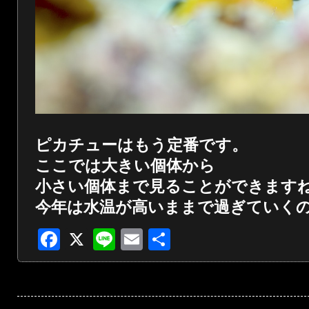
ピカチューはもう定番です。
ここでは大きい個体から
小さい個体まで見ることができます
今年は水温が高いままで過ぎていく
Facebook
X
Line
Email
共
有