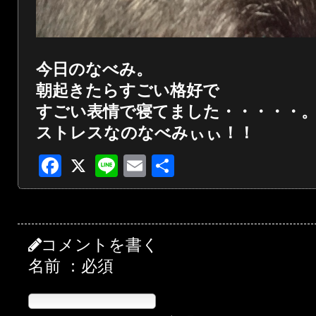
今日のなべみ。
朝起きたらすごい格好で
すごい表情で寝てました・・・・・
ストレスなのなべみぃぃ！！
Facebook
X
Line
Email
共
有
コメントを書く
名前 ：必須