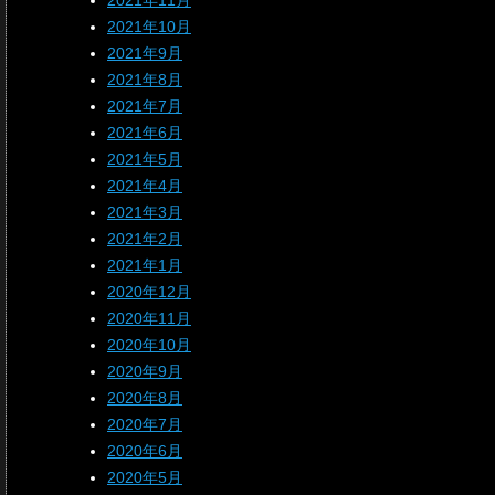
2021年11月
2021年10月
2021年9月
2021年8月
2021年7月
2021年6月
2021年5月
2021年4月
2021年3月
2021年2月
2021年1月
2020年12月
2020年11月
2020年10月
2020年9月
2020年8月
2020年7月
2020年6月
2020年5月