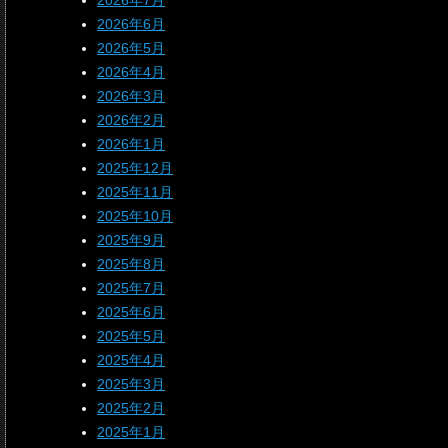
2026年7月
2026年6月
2026年5月
2026年4月
2026年3月
2026年2月
2026年1月
2025年12月
2025年11月
2025年10月
2025年9月
2025年8月
2025年7月
2025年6月
2025年5月
2025年4月
2025年3月
2025年2月
2025年1月