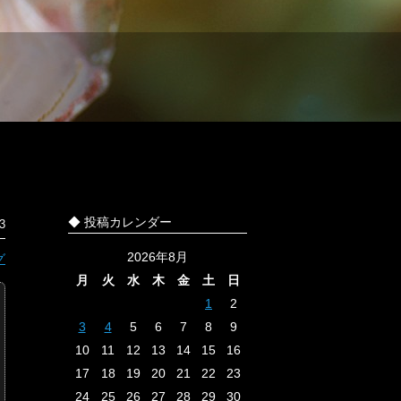
◆ 投稿カレンダー
3
2026年8月
グ
月
火
水
木
金
土
日
1
2
3
4
5
6
7
8
9
10
11
12
13
14
15
16
17
18
19
20
21
22
23
24
25
26
27
28
29
30