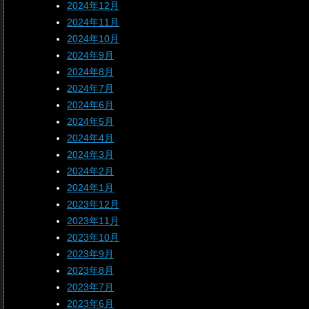
2024年12月
2024年11月
2024年10月
2024年9月
2024年8月
2024年7月
2024年6月
2024年5月
2024年4月
2024年3月
2024年2月
2024年1月
2023年12月
2023年11月
2023年10月
2023年9月
2023年8月
2023年7月
2023年6月