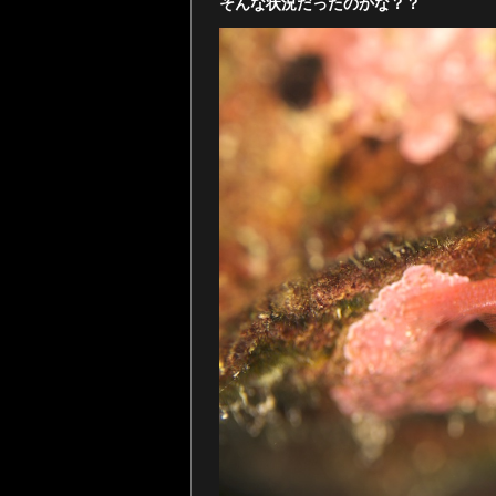
そんな状況だったのかな？？