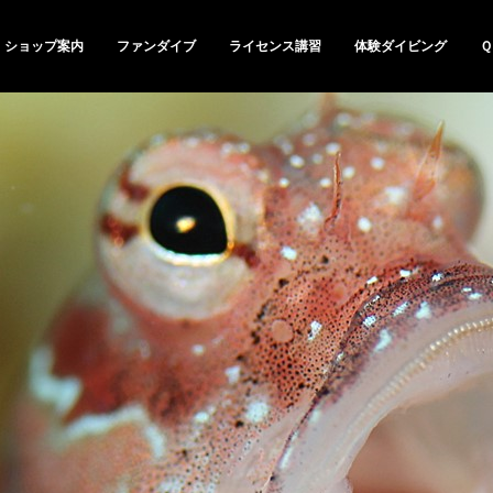
ショップ案内
ファンダイブ
ライセンス講習
体験ダイビング
Ｑ