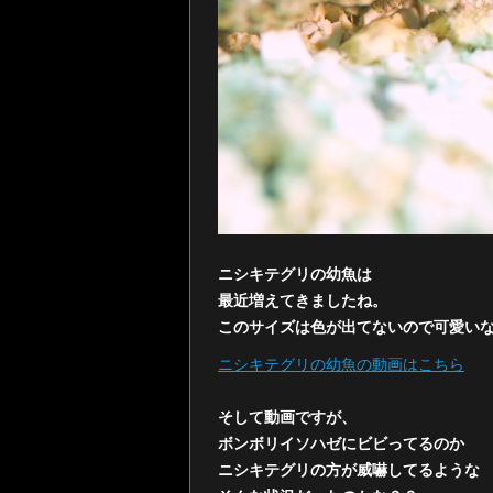
ニシキテグリの幼魚は
最近増えてきましたね。
このサイズは色が出てないので可愛い
ニシキテグリの幼魚の動画はこちら
そして動画ですが、
ボンボリイソハゼにビビってるのか
ニシキテグリの方が威嚇してるような