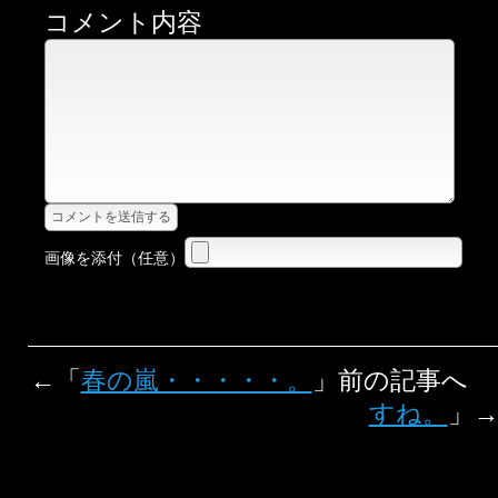
コメント内容
画像を添付（任意）
←「
春の嵐・・・・・。
」前の記事へ
すね。
」