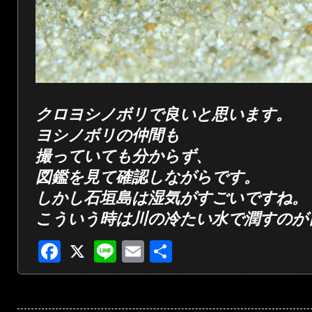
クロヨシノボリで良いと思います。
ヨシノボリの仲間も
撮っていても分からず、
図鑑を見て確認しながらです。
しかし石垣島は湿気がすごいですね。
こういう時は川の冷たい水で潤すのが
Facebook
X
Line
Email
共
有