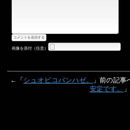
画像を添付（任意）
←「
シュオビコバンハゼ。
」前の記事
安定です。