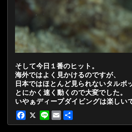
そして今日１番のヒット。
海外ではよく見かけるのですが、
日本ではほとんど見られないタルボ
とにかく速く動くので大変でした。
いやぁディープダイビングは楽しい
Facebook
X
Line
Email
共
有