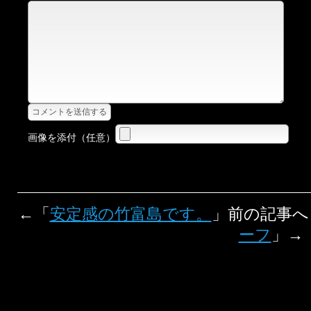
画像を添付（任意）
←「
安定感の竹富島です。
」前の記事
ーフ
」→