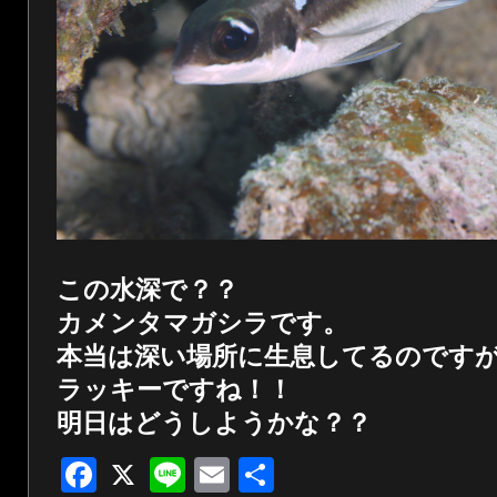
この水深で？？
カメンタマガシラです。
本当は深い場所に生息してるのです
ラッキーですね！！
明日はどうしようかな？？
Facebook
X
Line
Email
共