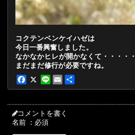
コクテンベンケイハゼは
今日一番興奮しました。
なかなかヒレが開かなくて・・・・
まだまだ修行が必要ですね。
Facebook
X
Line
Email
共
有
コメントを書く
名前 ：必須