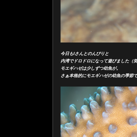
今日もIさんとのんびりと
内湾でドロドロになって遊びました（
モエギハゼは少しずつ幼魚が。
さぁ本格的にモエギハゼの幼魚の季節