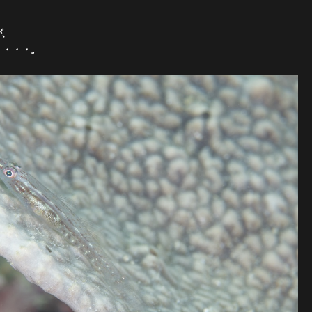
、
が、
・・・・。