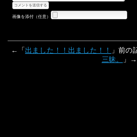
画像を添付（任意）
←「
出ました！！出ました！！
」前の
三昧。
」→