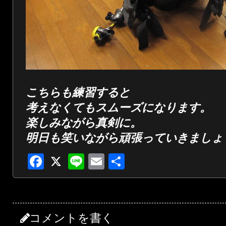
こちらも練習すると
考えなくてもスムーズになります。
楽しみながら真剣に。
明日も笑いながら頑張っていきましょ
Facebook
X
Line
Email
共
有
コメントを書く