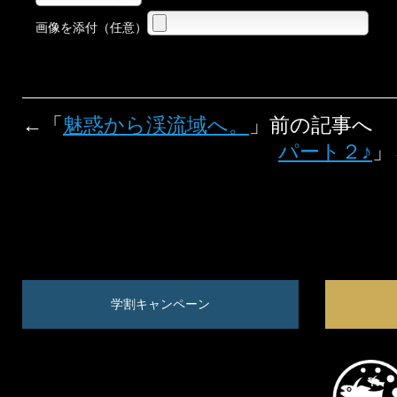
画像を添付（任意）
←「
魅惑から渓流域へ。
」前の記事へ
パート２♪
」
学割キャンペーン